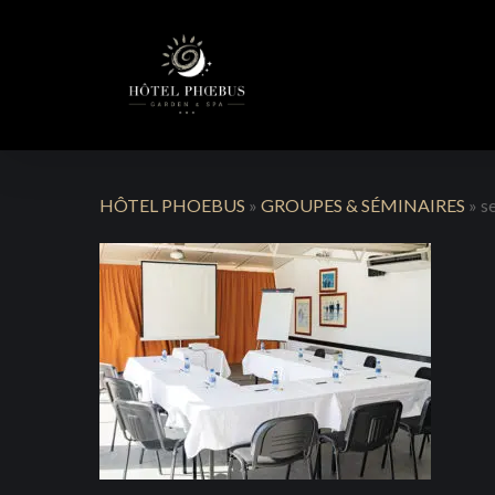
Skip
to
main
content
HÔTEL PHOEBUS
»
GROUPES & SÉMINAIRES
»
s