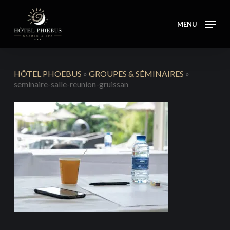
Skip
to
MENU
main
content
HÔTEL PHOEBUS
»
GROUPES & SÉMINAIRES
»
seminaire-salle-reunion-gruissan