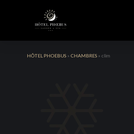
Skip
to
main
content
HÔTEL PHOEBUS
»
CHAMBRES
»
clim