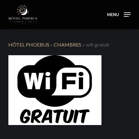
Skip
to
MENU
main
content
HÔTEL PHOEBUS
»
CHAMBRES
»
wifi gratuit