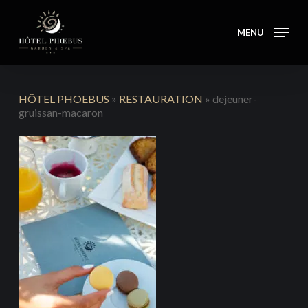
Skip
to
MENU
main
content
HÔTEL PHOEBUS
»
RESTAURATION
»
dejeuner-
gruissan-macaron