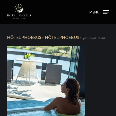
Skip
to
MENU
main
content
HÔTEL PHOEBUS
»
HÔTEL PHOEBUS
»
gruissan-spa